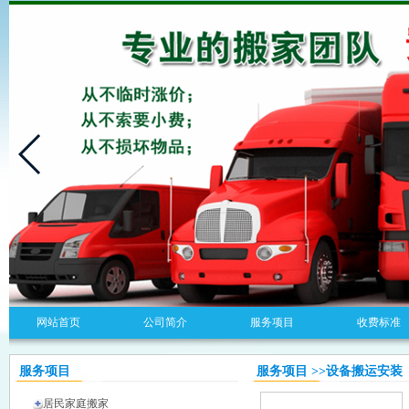
网站首页
公司简介
服务项目
收费标准
服务项目
服务项目 >>设备搬运安装
居民家庭搬家