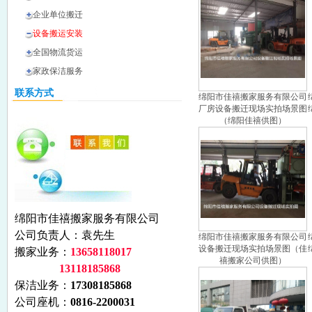
企业单位搬迁
设备搬运安装
全国物流货运
家政保洁服务
联系方式
绵阳市佳禧搬家服务有限公司
厂房设备搬迁现场实拍场景图
（绵阳佳禧供图）
绵阳市佳禧搬家服务有限公司
公司负责人：袁先生
绵阳市佳禧搬家服务有限公司
设备搬迁现场实拍场景图（佳
搬家业务：
13658118017
禧搬家公司供图）
13118185868
保洁业务：
17308185868
公司座机：
0816-2200031